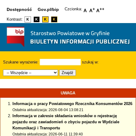
Czcionka:
+
++
Dostępność
Gov.pl/bip
A
A
A
Kontrast:
K
K
K
K
Szukane wyrażenie:
szukaj w:
Znajdź
UWAGA
Informacja o pracy Powiatowego Rzecznika Konsumentów 2026
Ostatnia aktualizacja: 2026-08-04 13:08:21
Informacja w zakresie składania wniosków o rejestrację
pojazdu oraz zawiadomień o zbyciu pojazdu w Wydziale
Komunikacji i Transportu
Ostatnia aktualizacja: 2026-06-11 11:39:40