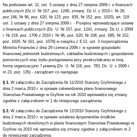
Na podstawie art. 11, ust. 3 ustawy z dnia 27 sierpnia 2009 r. o finansach
publicznych (Dz.U. Nr 157, poz. 1240, zmiany: Dz.U. z 2010 r. Nr 28,
poz.146, Nr 96, poz. 620, Nr 123, poz. 835, Nr 152, poz. 1020), art. 119
ust. 1 ustawy z dnia 27 sierpnia 2009 r. - Przepisy wprowadzające ustawę
o finansach publicznych (Dz. U. Nr 157, poz. 1241, zmiany: Dz.U. z 2009
r. Nr 219, poz. 1706 z 2010 r. Nr 96, poz. 620, Nr 108, poz. 685, Nr 152,
poz. 1020, Nr 161, poz. 1078) w związku z § 12, ust. 3 rozporządzenia
Ministra Finansów z dnia 29 czerwca 2006 r. w sprawie gospodarki
finansowej jednostek budżetowych, zakładów budżetowych i gospodarstw
pomocniczych oraz trybu postępowania przy przekształcaniu w inną
formę organizacyjno ? prawną (Dz. U. Nr 116, poz. 783, Dz. U. z 2008 r.
nr 23, poz. 135) - zarządzam co następuje:
§ 1.
W załączniku do Zarządzenia Nr 11/2010 Starosty Gryfińskiego z
dnia 2 marca 2010 r. w sprawie zatwierdzenia planu finansowego
Starostwa Powiatowego w Gryfinie na rok 2010 wprowadza się zmiany
zgodnie z załącznikiem nr 1 do niniejszego zarządzenia.
§ 2.
W załączniku do Zarządzenia Nr 12/2010 Starosty Gryfińskiego z
dnia 2 marca 2010 r. w sprawie ustalenia dysponentów środków
budżetowych określonych w planie finansowym Starostwa Powiatowego w
Gryfinie na 2010 rok wprowadza się zmiany zgodnie z załącznikiem nr 2
do niniejszego zarządzenia.