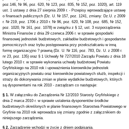
poz.146, Nr 96, poz. 620, Nr 123, poz. 835, Nr 152, poz. 1020), art. 119
ust. 1 ustawy z dnia 27 sierpnia 2009 r. - Przepisy wprowadzające ustawę
o finansach publicznych (Dz. U. Nr 157, poz. 1241, zmiany: Dz.U. z 2009
r. Nr 219, poz. 1706 z 2010 r. Nr 96, poz. 620, Nr 108, poz. 685, Nr 152,
poz. 1020, Nr 161, poz. 1078) w związku z § 12, ust. 3 rozporządzenia
Ministra Finansów z dnia 29 czerwca 2006 r. w sprawie gospodarki
finansowej jednostek budżetowych, zakładów budżetowych i gospodarstw
pomocniczych oraz trybu postępowania przy przekształcaniu w inną
formę organizacyjno ? prawną (Dz. U. Nr 116, poz. 783, Dz. U. z 2008 r.
nr 23, poz. 135) oraz § 1 Uchwały Nr 727/2010 Zarządu Powiatu z dnia 18
lutego 2010 r. w sprawie wykonania uchwały budżetowej Powiatu
Gryfińskiego na 2010 rok i upoważnienia kierowników jednostek
organizacyjnych powiatu oraz kierowników powiatowych służb, inspekcji i
straży do dokonywania zmian w planie wydatków budżetowych, których
są dysponentami na rok 2010 - zarządzam co następuje:
§ 1.
W załączniku do Zarządzenia Nr 12/2010 Starosty Gryfińskiego z
dnia 2 marca 2010 r. w sprawie ustalenia dysponentów środków
budżetowych określonych w planie finansowym Starostwa Powiatowego w
Gryfinie na 2010 rok wprowadza się zmiany zgodnie z załącznikiem do
niniejszego zarządzenia.
§ 2.
Zarządzenie wchodzi w życie z dniem podpisania.