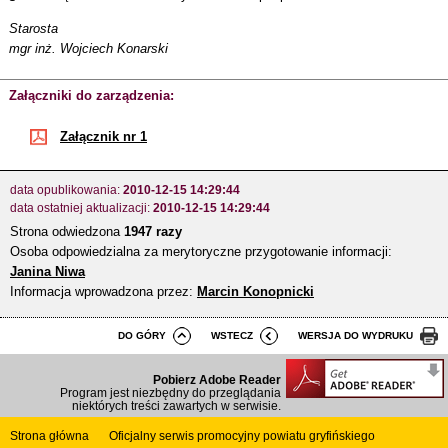
Starosta
mgr inż. Wojciech Konarski
Załączniki do zarządzenia:
Załącznik nr 1
data opublikowania:
2010-12-15 14:29:44
data ostatniej aktualizacji:
2010-12-15 14:29:44
Strona odwiedzona
1947 razy
Osoba odpowiedzialna za merytoryczne przygotowanie informacji:
Janina Niwa
Informacja wprowadzona przez:
Marcin Konopnicki
DO GÓRY
WSTECZ
WERSJA DO WYDRUKU
Pobierz Adobe Reader
Program jest niezbędny do przeglądania
niektórych treści zawartych w serwisie.
Strona główna
Oficjalny serwis promocyjny powiatu gryfińskiego