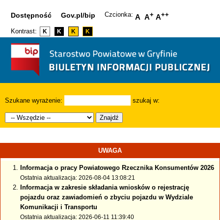
Czcionka:
+
++
Dostępność
Gov.pl/bip
A
A
A
Kontrast:
K
K
K
K
Szukane wyrażenie:
szukaj w:
Znajdź
UWAGA
Informacja o pracy Powiatowego Rzecznika Konsumentów 2026
Ostatnia aktualizacja: 2026-08-04 13:08:21
Informacja w zakresie składania wniosków o rejestrację
pojazdu oraz zawiadomień o zbyciu pojazdu w Wydziale
Komunikacji i Transportu
Ostatnia aktualizacja: 2026-06-11 11:39:40