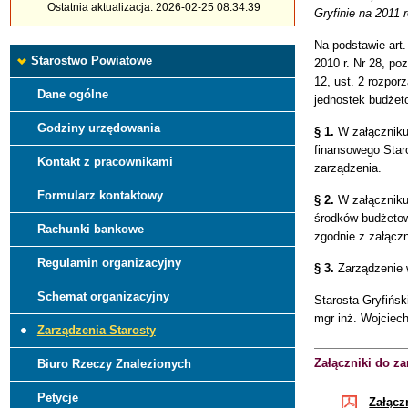
Ostatnia aktualizacja: 2026-02-25 08:34:39
Gryfinie na 2011 
Na podstawie art.
Starostwo Powiatowe
2010 r. Nr 28, po
12, ust. 2 rozpor
Dane ogólne
jednostek budżet
Godziny urzędowania
§ 1.
W załączniku 
finansowego Star
Kontakt z pracownikami
zarządzenia.
Formularz kontaktowy
§ 2.
W załączniku 
środków budżetow
Rachunki bankowe
zgodnie z załączn
Regulamin organizacyjny
§ 3.
Zarządzenie 
Schemat organizacyjny
Starosta Gryfińsk
mgr inż. Wojciec
Zarządzenia Starosty
Załączniki do za
Biuro Rzeczy Znalezionych
Petycje
Załącz