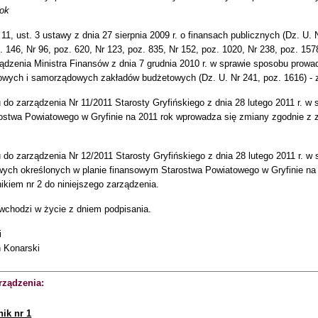
rok
 11, ust. 3 ustawy z dnia 27 sierpnia 2009 r. o finansach publicznych (Dz. U.
z. 146, Nr 96, poz. 620, Nr 123, poz. 835, Nr 152, poz. 1020, Nr 238, poz. 15
ządzenia Ministra Finansów z dnia 7 grudnia 2010 r. w sprawie sposobu prowa
owych i samorządowych zakładów budżetowych (Dz. U. Nr 241, poz. 1616) - 
do zarządzenia Nr 11/2011 Starosty Gryfińskiego z dnia 28 lutego 2011 r. w 
ostwa Powiatowego w Gryfinie na 2011 rok wprowadza się zmiany zgodnie z z
do zarządzenia Nr 12/2011 Starosty Gryfińskiego z dnia 28 lutego 2011 r. w
ych określonych w planie finansowym Starostwa Powiatowego w Gryfinie na 
ikiem nr 2 do niniejszego zarządzenia.
wchodzi w życie z dniem podpisania.
i
h Konarski
rządzenia:
nik nr 1