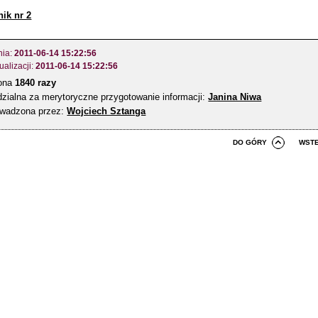
nik nr 2
nia:
2011-06-14 15:22:56
ualizacji:
2011-06-14 15:22:56
zona
1840 razy
zialna za merytoryczne przygotowanie informacji:
Janina Niwa
owadzona przez:
Wojciech Sztanga
DO GÓRY
WST