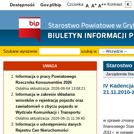
Czcionka:
+
++
Kontrast:
Dostępność
Gov.pl/bip
K
A
A
A
Szukane wyrażenie:
szukaj w:
Starostwo
UWAGA
Zarządzenia Sta
Informacja o pracy Powiatowego
Rzecznika Konsumentów 2026
IV Kadencj
Ostatnia aktualizacja: 2026-08-04 13:08:21
21.11.2010-
Informacja w zakresie składania
wniosków o rejestrację pojazdu oraz
zawiadomień o zbyciu pojazdu w
Wydziale Komunikacji i Transportu
Ostatnia aktualizacja: 2026-06-11 11:39:40
w sprawie zmiany 
Informacja o udostępnieniu danych
finansowego Staro
Rejestru Cen Nieruchomości
2011 r. w sprawi