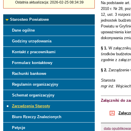
Ostatnia aktualizacja: 2026-02-25 08:34:39
Na podstawie art.
2010 r. Nr 28, po
12, ust. 3 rozpor
Starostwo Powiatowe
jednostek budżet
Powiatu w Gryfini
Dane ogólne
upoważnienia kier
dokonywania zmia
Godziny urzędowania
§ 1.
W załączniku 
Kontakt z pracownikami
środków budżetow
zgodnie z załączn
Formularz kontaktowy
§ 2.
Zarządzenie 
Rachunki bankowe
Starosta
Regulamin organizacyjny
mgr inż. Wojciec
Schemat organizacyjny
Załączniki do za
Zarządzenia Starosty
Załącz
Biuro Rzeczy Znalezionych
Petycje
data opublikowa