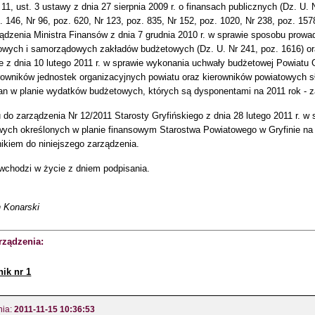
 11, ust. 3 ustawy z dnia 27 sierpnia 2009 r. o finansach publicznych (Dz. U.
z. 146, Nr 96, poz. 620, Nr 123, poz. 835, Nr 152, poz. 1020, Nr 238, poz. 15
ządzenia Ministra Finansów z dnia 7 grudnia 2010 r. w sprawie sposobu prowa
owych i samorządowych zakładów budżetowych (Dz. U. Nr 241, poz. 1616) or
e z dnia 10 lutego 2011 r. w sprawie wykonania uchwały budżetowej Powiatu G
owników jednostek organizacyjnych powiatu oraz kierowników powiatowych słu
n w planie wydatków budżetowych, których są dysponentami na 2011 rok - 
do zarządzenia Nr 12/2011 Starosty Gryfińskiego z dnia 28 lutego 2011 r. w
ych określonych w planie finansowym Starostwa Powiatowego w Gryfinie na
ikiem do niniejszego zarządzenia.
wchodzi w życie z dniem podpisania.
h Konarski
rządzenia:
nik nr 1
nia:
2011-11-15 10:36:53