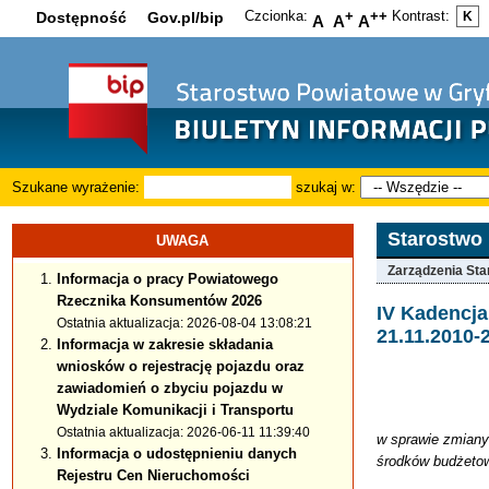
Czcionka:
+
++
Kontrast:
Dostępność
Gov.pl/bip
K
A
A
A
Szukane wyrażenie:
szukaj w:
Starostwo
UWAGA
Zarządzenia Sta
Informacja o pracy Powiatowego
Rzecznika Konsumentów 2026
IV Kadencj
Ostatnia aktualizacja: 2026-08-04 13:08:21
21.11.2010-
Informacja w zakresie składania
wniosków o rejestrację pojazdu oraz
zawiadomień o zbyciu pojazdu w
Wydziale Komunikacji i Transportu
Ostatnia aktualizacja: 2026-06-11 11:39:40
w sprawie zmiany 
Informacja o udostępnieniu danych
środków budżetow
Rejestru Cen Nieruchomości