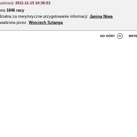
ualizacji:
2011-11-15 10:36:53
zona
1846 razy
zialna za merytoryczne przygotowanie informacji:
Janina Niwa
owadzona przez:
Wojciech Sztanga
DO GÓRY
WST