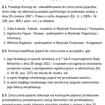
§ 1.
Powołuję Komisję ds. zakwalifikowania do zniszczenia pojazdów,
które stały się własnością powiatu gryfińskiego na podstawie ustawy z
dnia 20 czerwca 1997 r. Prawo o ruchu drogowym (Dz. U. z 2005 r. Nr
108, poz. 908 z późn. zm.) w składzie:
Julita Łoboda - Kakuła - inspektor w Wydziale Komunikacji i Transportu,
Agnieszka Figura - Dorawa - podinspektor w Wydziale Organizacji i
Informacji,
Wiktoria Bagińska - podinspektor w Wydziale Finansowo - Księgowym.
§ 2.
Komisja kwalifikuje pojazd do zniszczenia w przypadku, gdy:
jego likwidacja w sposób określony w § 7 lub 8 rozporządzenia Rady
Ministrów z dnia 28 lutego 2011 r. w sprawie rozciągnięcia stosowania
przepisów ustawy o postępowaniu egzekucyjnym w administracji (Dz.
U. Nr 46, poz. 237) nie doszła do skutku, lub
w opinii biegłego skarbowego pojazd nie przedstawia wartości,
w opinii biegłego skarbowego stan techniczny pojazdu uniemożliwia
jego dalszą eksploatację.
§ 3.
Zniszczenia pojazdu dokonuje się komisyjnie poprzez przekazanie
przedsiębiorcy prowadzącemu stację demontażu lub przedsiębiorcy
prowadzącemu punkt zbierania pojazdów zgodnie z ustawą z dnia 20