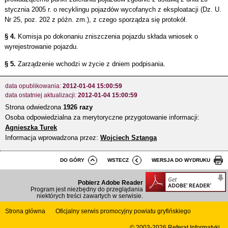
stycznia 2005 r. o recyklingu pojazdów wycofanych z eksploatacji (Dz. U.
Nr 25, poz. 202 z późn. zm.), z czego sporządza się protokół.
§ 4.
Komisja po dokonaniu zniszczenia pojazdu składa wniosek o
wyrejestrowanie pojazdu.
§ 5.
Zarządzenie wchodzi w życie z dniem podpisania.
data opublikowania:
2012-01-04 15:00:59
data ostatniej aktualizacji:
2012-01-04 15:00:59
Strona odwiedzona
1926 razy
Osoba odpowiedzialna za merytoryczne przygotowanie informacji:
Agnieszka Turek
Informacja wprowadzona przez:
Wojciech Sztanga
DO GÓRY
WSTECZ
WERSJA DO WYDRUKU
Pobierz Adobe Reader
Program jest niezbędny do przeglądania
niektórych treści zawartych w serwisie.
Strona główna
Oficjalny serwis promocyjny powiatu gryfińskiego
© 2003-2026
Referat Informatyki.