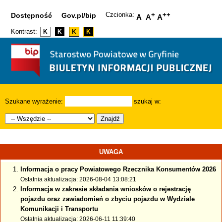
Czcionka:
+
++
Dostępność
Gov.pl/bip
A
A
A
Kontrast:
K
K
K
K
Szukane wyrażenie:
szukaj w:
Znajdź
UWAGA
Informacja o pracy Powiatowego Rzecznika Konsumentów 2026
Ostatnia aktualizacja: 2026-08-04 13:08:21
Informacja w zakresie składania wniosków o rejestrację
pojazdu oraz zawiadomień o zbyciu pojazdu w Wydziale
Komunikacji i Transportu
Ostatnia aktualizacja: 2026-06-11 11:39:40