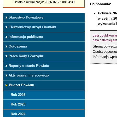
Ostatnia aktualizacja: 2026-02-25 08:34:39
Do pobrania:
Uchwała NR
Starostwo Powiatowe
września 20
wykonania b
Elektroniczny urząd / kontakt
data opublikowa
Informacja publiczna
data ostatniej akt
Strona odwied
Ogłoszenia
Osoba odpowied
Praca Rady i Zarządu
Informacja wpr
Raporty o stanie Powiatu
Akty prawa miejscowego
Budżet Powiatu
Rok 2026
Rok 2025
Rok 2024