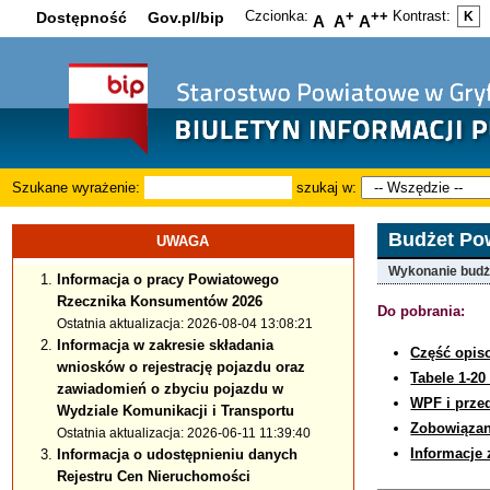
Czcionka:
+
++
Kontrast:
Dostępność
Gov.pl/bip
K
A
A
A
Szukane wyrażenie:
szukaj w:
Budżet Po
UWAGA
Wykonanie budże
Informacja o pracy Powiatowego
Rzecznika Konsumentów 2026
Do pobrania:
Ostatnia aktualizacja: 2026-08-04 13:08:21
Informacja w zakresie składania
Część opi
wniosków o rejestrację pojazdu oraz
Tabele 1-2
zawiadomień o zbyciu pojazdu w
WPF i prze
Wydziale Komunikacji i Transportu
Zobowiązan
Ostatnia aktualizacja: 2026-06-11 11:39:40
Informacje 
Informacja o udostępnieniu danych
Rejestru Cen Nieruchomości