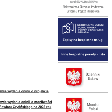
wie wydania opinii o projekcie
awie wydania opinii o możliwości
owiatu Gryfińskiego na 2022 rok