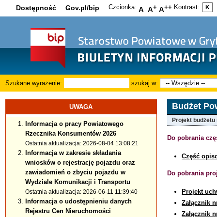
Czcionka:
+
++
Kontrast:
Dostępność
Gov.pl/bip
K
A
A
A
Szukane wyrażenie:
szukaj w:
Budżet Po
UWAGA
Projekt budżetu
Informacja o pracy Powiatowego
Rzecznika Konsumentów 2026
Do pobrania czę
Ostatnia aktualizacja: 2026-08-04 13:08:21
Informacja w zakresie składania
Część opi
wniosków o rejestrację pojazdu oraz
zawiadomień o zbyciu pojazdu w
Do pobrania pro
Wydziale Komunikacji i Transportu
Projekt uc
Ostatnia aktualizacja: 2026-06-11 11:39:40
Informacja o udostępnieniu danych
Załącznik n
Rejestru Cen Nieruchomości
Załącznik n