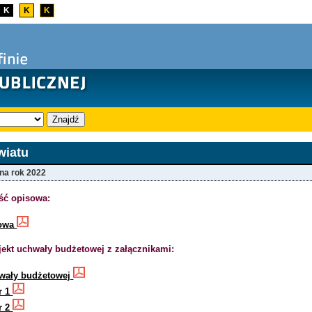
K
K
K
Znajdź
wiatu
 na rok 2022
ść opisowa:
sowa
jekt uchwały budżetowej z załącznikami:
hwały budżetowej
r 1
r 2