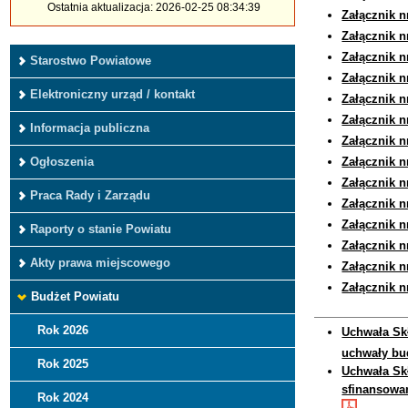
Ostatnia aktualizacja: 2026-02-25 08:34:39
Załącznik n
Załącznik n
Załącznik n
Starostwo Powiatowe
Załącznik n
Elektroniczny urząd / kontakt
Załącznik n
Załącznik n
Informacja publiczna
Załącznik n
Ogłoszenia
Załącznik n
Załącznik n
Praca Rady i Zarządu
Załącznik n
Załącznik n
Raporty o stanie Powiatu
Załącznik n
Akty prawa miejscowego
Załącznik n
Załącznik n
Budżet Powiatu
Rok 2026
Uchwała Sk
uchwały bu
Rok 2025
Uchwała Sk
sfinansowa
Rok 2024