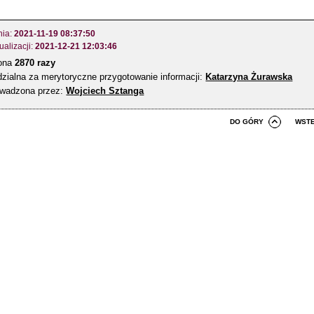
nia:
2021-11-19 08:37:50
ualizacji:
2021-12-21 12:03:46
zona
2870 razy
zialna za merytoryczne przygotowanie informacji:
Katarzyna Żurawska
owadzona przez:
Wojciech Sztanga
DO GÓRY
WST