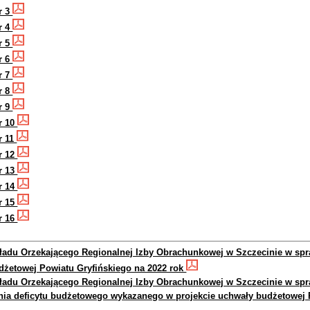
r 3
r 4
r 5
r 6
r 7
r 8
r 9
r 10
r 11
r 12
r 13
r 14
r 15
r 16
ładu Orzekającego Regionalnej Izby Obrachunkowej w Szczecinie w spra
dżetowej Powiatu Gryfińskiego na 2022 rok
ładu Orzekającego Regionalnej Izby Obrachunkowej w Szczecinie w spr
nia deficytu budżetowego wykazanego w projekcie uchwały budżetowej P